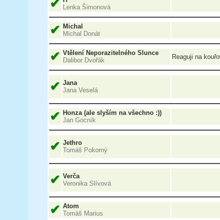
✔
Lenka Šimonová
✔
Michal
Michal Donát
✔
Vtělení Neporazitelného Slunce
Reaguji na kouřo
Dalibor Dvořák
✔
Jana
Jana Veselá
✔
Honza (ale slyším na všechno :))
Jan Gocník
✔
Jethro
Tomáš Pokorný
✔
Verča
Veronika Slívová
✔
Atom
Tomáš Marius