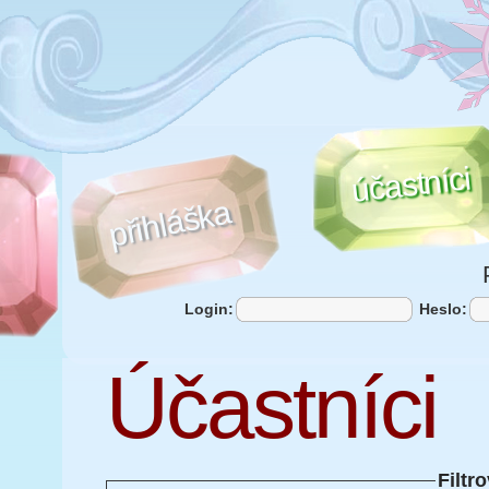
účastníci
přihláška
Login:
Heslo:
Účastníci
Filtr