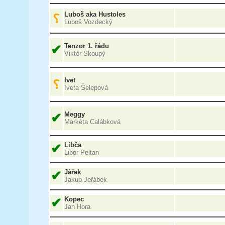
Luboš aka Hustoles
⸮
Luboš Vozdecký
✔
Tenzor 1. řádu
Viktór Skoupý
Ivet
⸮
Iveta Šelepová
✔
Meggy
Markéta Calábková
✔
Libča
Libor Peltan
✔
Jářek
Jakub Jeřábek
✔
Kopec
Jan Hora