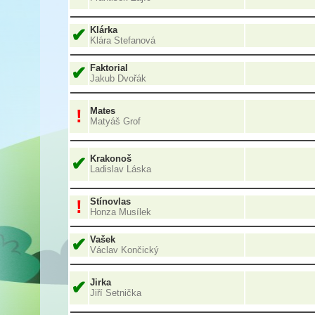
✔
Klárka
Klára Stefanová
✔
Faktorial
Jakub Dvořák
!
Mates
Matyáš Grof
✔
Krakonoš
Ladislav Láska
!
Stínovlas
Honza Musílek
✔
Vašek
Václav Končický
✔
Jirka
Jiří Setnička