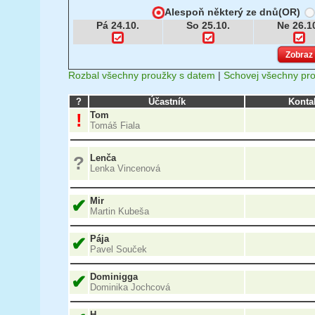
Alespoň některý ze dnů(OR)
Pá 24.10.
So 25.10.
Ne 26.1
Rozbal všechny proužky s datem
|
Schovej všechny pr
?
Účastník
Konta
!
Tom
Tomáš Fiala
?
Lenča
Lenka Vincenová
✔
Mir
Martin Kubeša
✔
Pája
Pavel Souček
✔
Dominigga
Dominika Jochcová
H