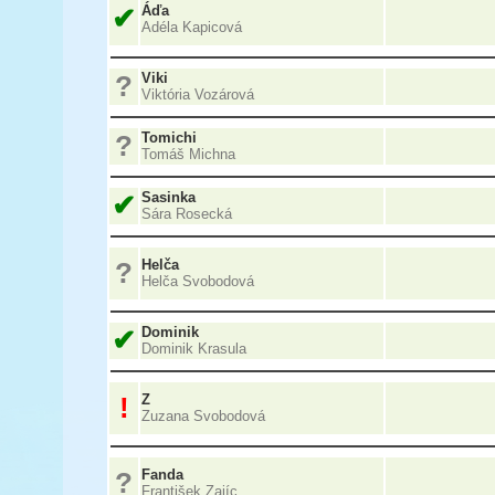
✔
Áďa
Adéla Kapicová
?
Viki
Viktória Vozárová
?
Tomichi
Tomáš Michna
✔
Sasinka
Sára Rosecká
?
Helča
Helča Svobodová
✔
Dominik
Dominik Krasula
!
Z
Zuzana Svobodová
?
Fanda
František Zajíc